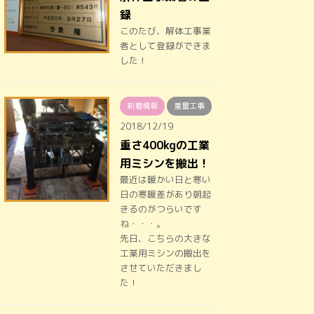
録
このたび、解体工事業
者として登録ができま
した！
新着情報
重量工事
2018/12/19
重さ400kgの工業
用ミシンを搬出！
最近は暖かい日と寒い
日の寒暖差があり朝起
きるのがつらいです
ね・・・。
先日、こちらの大きな
工業用ミシンの搬出を
させていただきまし
た！