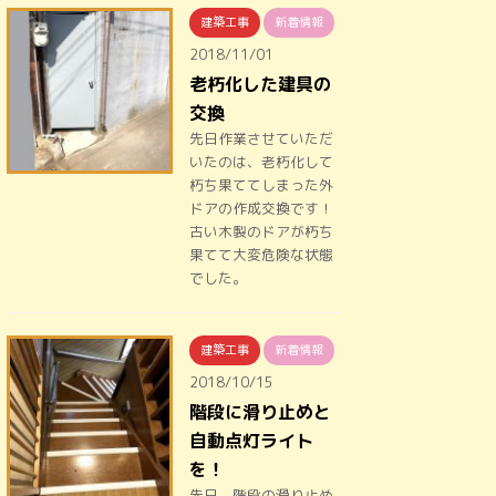
建築工事
新着情報
2018/11/01
老朽化した建具の
交換
先日作業させていただ
いたのは、老朽化して
朽ち果ててしまった外
ドアの作成交換です！
古い木製のドアが朽ち
果てて大変危険な状態
でした。
建築工事
新着情報
2018/10/15
階段に滑り止めと
自動点灯ライト
を！
先日、階段の滑り止め