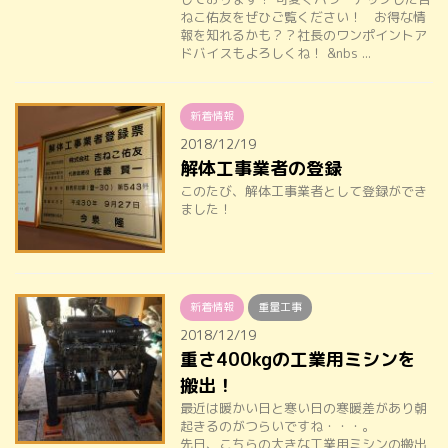
ねこ佑友をぜひご覧ください！ お得な情
報を知れるかも？？社長のワンポイントア
ドバイスもよろしくね！ &nbs ...
新着情報
2018/12/19
解体工事業者の登録
このたび、解体工事業者として登録ができ
ました！
新着情報
重量工事
2018/12/19
重さ400kgの工業用ミシンを
搬出！
最近は暖かい日と寒い日の寒暖差があり朝
起きるのがつらいですね・・・。
先日、こちらの大きな工業用ミシンの搬出