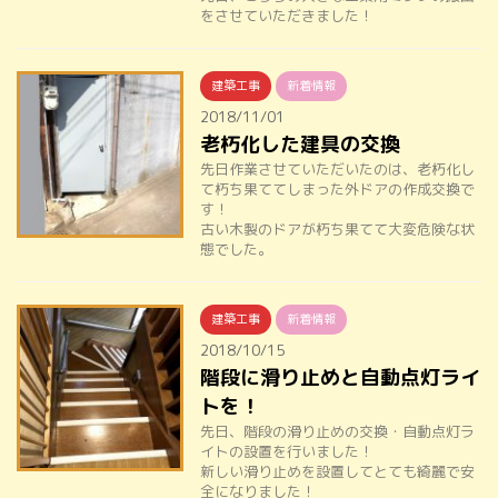
をさせていただきました！
建築工事
新着情報
2018/11/01
老朽化した建具の交換
先日作業させていただいたのは、老朽化し
て朽ち果ててしまった外ドアの作成交換で
す！
古い木製のドアが朽ち果てて大変危険な状
態でした。
建築工事
新着情報
2018/10/15
階段に滑り止めと自動点灯ライ
トを！
先日、階段の滑り止めの交換・自動点灯ラ
イトの設置を行いました！
新しい滑り止めを設置してとても綺麗で安
全になりました！