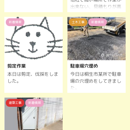
出来ない、見積もりが高
い。そんなときには格安
で価格でお仕事お受けし
新着情報
土木工事
新着情報
ますのでお気軽に連絡く
ださい。
2016/11/30
2018/7/21
剪定作業
駐車場穴埋め
本日は剪定、伐採をしま
今日は桐生市某所で駐車
した。
場の穴埋めをしてきまし
た。
建築工事
新着情報