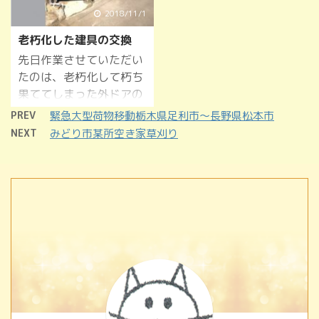
2018/11/1
老朽化した建具の交換
先日作業させていただい
たのは、老朽化して朽ち
果ててしまった外ドアの
作成交換です！
PREV
緊急大型荷物移動栃木県足利市～長野県松本市
古い木製のドアが朽ち果
NEXT
みどり市某所空き家草刈り
てて大変危険な状態でし
た。