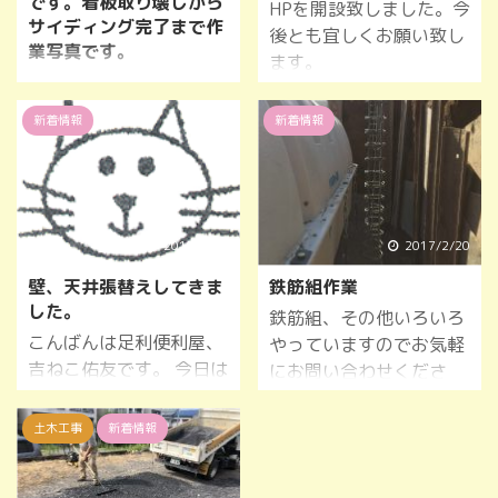
です。看板取り壊しから
HPを開設致しました。今
サイディング完了まで作
後とも宜しくお願い致し
業写真です。
ます。
皆様ホームページご観覧
有難うございます。 弊社
新着情報
新着情報
ではお客様の了解を得て
写真を公開しています。
今回は板の看板をはがし
サイディングで作り直し
ました。 元大工、塗装職
2017/5/13
2017/2/20
人など在籍中です。ちょ
壁、天井張替えしてきま
鉄筋組作業
っとした事でもお気軽に
した。
鉄筋組、その他いろいろ
お問い合わせください。
こんばんは足利便利屋、
やっていますのでお気軽
吉ねこ佑友です。 今日は
にお問い合わせくださ
部分てきに壁、天井の張
い。
替えしてきました。 皆様
土木工事
新着情報
プチ修正でもお気軽にお
問い合わせください。