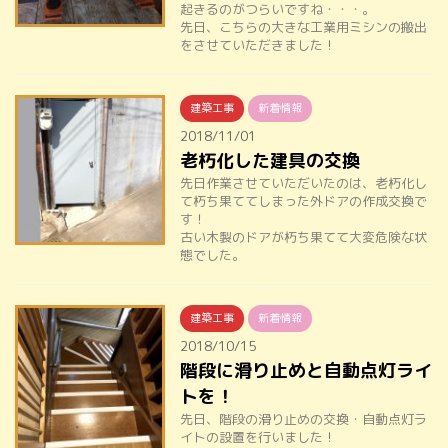
起きるのがつらいですね・・・。
先日、こちらの大きな工業用ミシンの搬出
をさせていただきました！
建築工事
新着情報
2018/11/01
老朽化した建具の交換
先日作業させていただいたのは、老朽化し
て朽ち果ててしまった外ドアの作成交換で
す！
古い木製のドアが朽ち果てて大変危険な状
態でした。
建築工事
新着情報
2018/10/15
階段に滑り止めと自動点灯ライ
トを！
先日、階段の滑り止めの交換・自動点灯ラ
イトの設置を行いました！