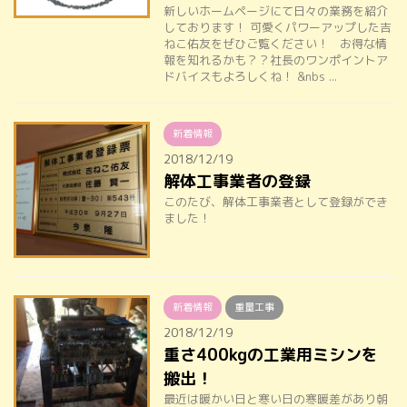
新しいホームページにて日々の業務を紹介
しております！ 可愛くパワーアップした吉
ねこ佑友をぜひご覧ください！ お得な情
報を知れるかも？？社長のワンポイントア
ドバイスもよろしくね！ &nbs ...
新着情報
2018/12/19
解体工事業者の登録
このたび、解体工事業者として登録ができ
ました！
新着情報
重量工事
2018/12/19
重さ400kgの工業用ミシンを
搬出！
最近は暖かい日と寒い日の寒暖差があり朝