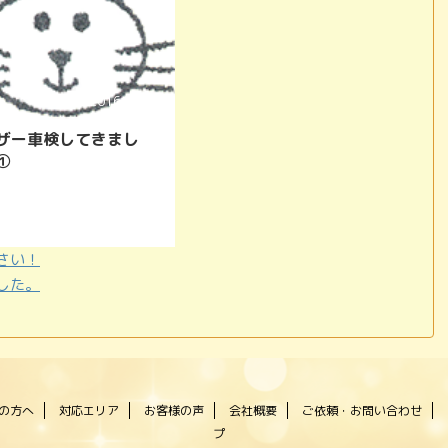
合わない荷物移動でお困りの
弊社にご相談ください！！ 、
ｔ箱車、3t平ボディ、軽トラ、
ダンプで対応いたします。
2016/12/16
ザー車検してきまし
①
さい！
した。
の方へ
対応エリア
お客様の声
会社概要
ご依頼・お問い合わせ
プ