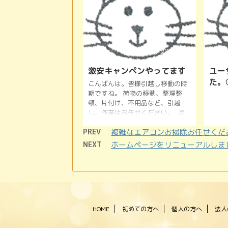
間に
時は
1.5
3t
2017/4/7
激安キャンペンやってます
ユー
た。
こんばんは。皆様引越し移動の時
期ですね。 荷物の移動、整理整
頓、片付け、不用品など、引越
し、作業はお任せください。 足
利でおなじみ便利屋吉ねこ佑友に
PREV
複雑なエアコンお掃除お任せくだ
お任せください。 激安キャンペ
ン中です。
NEXT
ホームページをリニューアルしま
HOME
初めての方へ
個人の方へ
法人