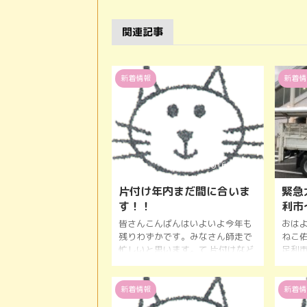
関連記事
新着情報
新着情
2016/12/16
片付け年内まだ間に合いま
緊急
す！！
利市
皆さんこんばんはいよいよ今年も
おは
残りわずかです。みなさん師走で
ねこ
忙しいと思います。て 片付けなど
足利
まで手が回らないときは！！ そん
んで
なときには便利屋吉ねこ佑友にお
15時
気軽にご連絡下さい。 お電話お待
30分
新着情報
新着情
ちしております。
完了