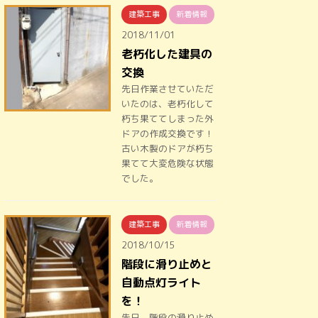
建築工事
新着情報
2018/11/01
老朽化した建具の
交換
先日作業させていただ
いたのは、老朽化して
朽ち果ててしまった外
ドアの作成交換です！
古い木製のドアが朽ち
果てて大変危険な状態
でした。
建築工事
新着情報
2018/10/15
階段に滑り止めと
自動点灯ライト
を！
先日、階段の滑り止め