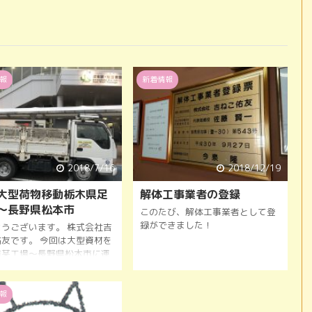
報
新着情報
2018/7/16
2018/12/19
大型荷物移動栃木県足
解体工事業者の登録
～長野県松本市
このたび、解体工事業者として登
録ができました！
ようございます。 株式会社吉
佑友です。 今回は大型資材を
市某工場～長野県松本市に運
きました。 仕事依頼時間
 足利工場荷物受け取り17時
 長野県松本市翌日6時30分
報
しました。 業者様、緊急で