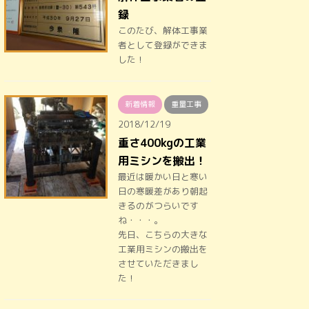
録
このたび、解体工事業
者として登録ができま
した！
新着情報
重量工事
2018/12/19
重さ400kgの工業
用ミシンを搬出！
最近は暖かい日と寒い
日の寒暖差があり朝起
きるのがつらいです
ね・・・。
先日、こちらの大きな
工業用ミシンの搬出を
させていただきまし
た！