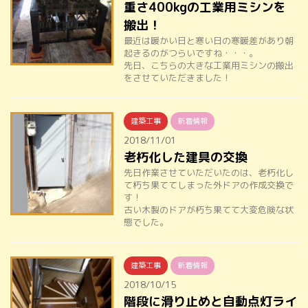
重さ400kgの工業用ミシンを
搬出！
最近は暖かい日と寒い日の寒暖差があり朝
起きるのがつらいですね・・・。
先日、こちらの大きな工業用ミシンの搬出
をさせていただきました！
建築工事
新着情報
2018/11/01
老朽化した建具の交換
先日作業させていただいたのは、老朽化し
て朽ち果ててしまった外ドアの作成交換で
す！
古い木製のドアが朽ち果てて大変危険な状
態でした。
建築工事
新着情報
2018/10/15
階段に滑り止めと自動点灯ライ