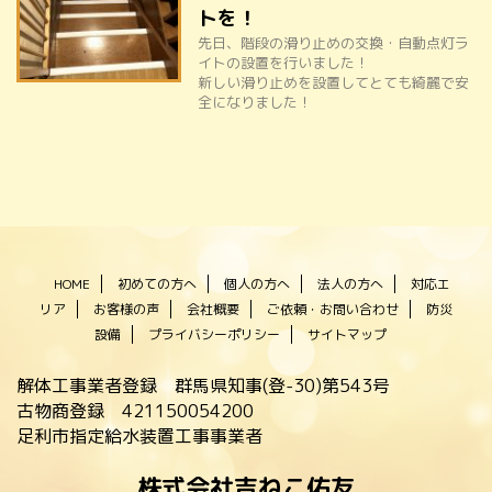
トを！
先日、階段の滑り止めの交換・自動点灯ラ
イトの設置を行いました！
新しい滑り止めを設置してとても綺麗で安
全になりました！
HOME
初めての方へ
個人の方へ
法人の方へ
対応エ
リア
お客様の声
会社概要
ご依頼・お問い合わせ
防災
設備
プライバシーポリシー
サイトマップ
解体工事業者登録 群馬県知事(登-30)第543号
古物商登録 421150054200
足利市指定給水装置工事事業者
株式会社吉ねこ佑友