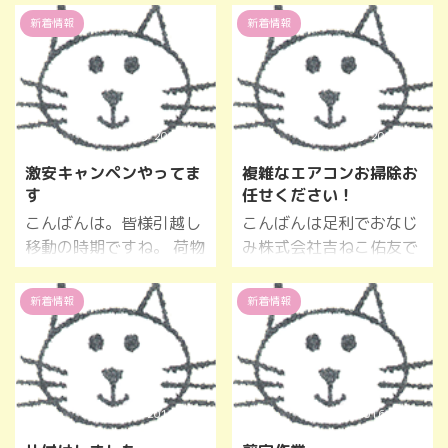
新着情報
新着情報
2017/4/7
2017/8/6
激安キャンペンやってま
複雑なエアコンお掃除お
す
任せください！
こんばんは。皆様引越し
こんばんは足利でおなじ
移動の時期ですね。 荷物
み株式会社吉ねこ佑友で
の移動、整理整頓、片付
す。 エアコンお掃除また
け、不用品など、引越
複雑なエアコンばらしお
新着情報
新着情報
し、作業はお任せくださ
掃除お任せください。 お
い。 足利でおなじみ便
気軽にご連絡お待ちして
利屋吉ねこ佑友にお任せ
おります。
ください。 激安キャン
ペン中です。
2016/12/4
2016/11/30