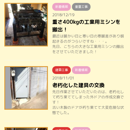
新着情報
重量工事
2018/12/19
重さ400kgの工業用ミシンを
搬出！
最近は暖かい日と寒い日の寒暖差があり朝
起きるのがつらいですね・・・。
先日、こちらの大きな工業用ミシンの搬出
をさせていただきました！
建築工事
新着情報
2018/11/01
老朽化した建具の交換
先日作業させていただいたのは、老朽化し
て朽ち果ててしまった外ドアの作成交換で
す！
古い木製のドアが朽ち果てて大変危険な状
態でした。