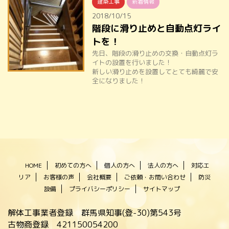
建築工事
新着情報
2018/10/15
階段に滑り止めと自動点灯ライ
トを！
先日、階段の滑り止めの交換・自動点灯ラ
イトの設置を行いました！
新しい滑り止めを設置してとても綺麗で安
全になりました！
HOME
初めての方へ
個人の方へ
法人の方へ
対応エ
リア
お客様の声
会社概要
ご依頼・お問い合わせ
防災
設備
プライバシーポリシー
サイトマップ
解体工事業者登録 群馬県知事(登-30)第543号
古物商登録 421150054200