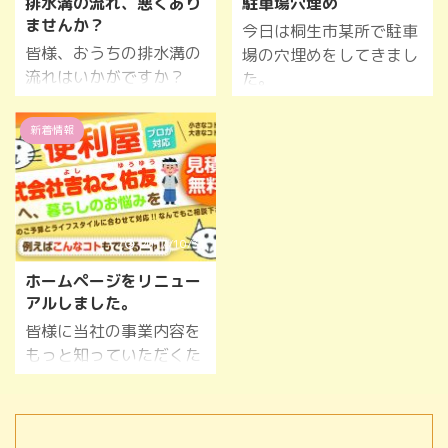
排水溝の流れ、悪くあり
駐車場穴埋め
ませんか？
今日は桐生市某所で駐車
皆様、おうちの排水溝の
場の穴埋めをしてきまし
流れはいかがですか？
た。
掃除しているけど流れが
悪いなどありませんか？
新着情報
先日お掃除させていただ
いた写真がこちらです！
2017/10/31
ホームページをリニュー
アルしました。
皆様に当社の事業内容を
もっと知っていただくた
めにホームページをリニ
ューアルオープンいたし
ました。 便利屋さんです