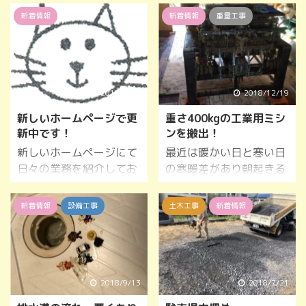
新着情報
新着情報
重量工事
2019/5/28
2018/12/19
新しいホームページで更
重さ400kgの工業用ミシ
新中です！
ンを搬出！
新しいホームページにて
最近は暖かい日と寒い日
日々の業務を紹介してお
の寒暖差があり朝起きる
ります！ 可愛くパワーア
のがつらいです
ップした吉ねこ佑友をぜ
ね・・・。
新着情報
設備工事
土木工事
新着情報
ひご覧ください！ お得
先日、こちらの大きな工
な情報を知れるかも？？
業用ミシンの搬出をさせ
社長のワンポイントアド
ていただきました！
バイスもよろしくね！
2018/9/13
2018/7/21