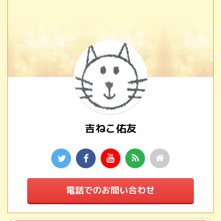
から、お客様に便利に使
っていただきたいのです
が、どんなこと頼める
の？と不安に思っている
方いらしゃると思いま
す。 本当に些細な事から
ご依頼をお受けして皆様
にご満足頂いておりま
す。 当社 株式会社 吉
ねこ佑友（よしねこゆう
ゆう）を有効に活用して
吉ねこ佑友
いただくために リニュー
アルしたホームページも
是非！ご確認ください。
リニューアルオープン
ホームページ→株式会社
電話でのお問い合わせ
吉ねこ佑友