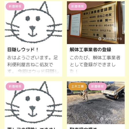
新着情報
新着情報
2017/8/27
2018/12/19
目隠しウッド！
解体工事業者の登録
おはようございます。足
このたび、解体工事業者
利便利屋吉ねこ佑友で
として登録ができまし
す。 今回はウッド目隠し
た！
作業をしました。目隠
し、ガーデニングにもい
新着情報
土木工事
新着情報
かがでしょうか。 お気軽
にお問い合わせくださ
い。
2017/1/19
2018/7/21