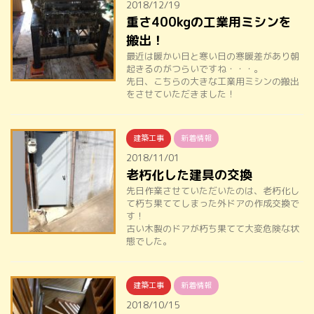
2018/12/19
重さ400kgの工業用ミシンを
搬出！
最近は暖かい日と寒い日の寒暖差があり朝
起きるのがつらいですね・・・。
先日、こちらの大きな工業用ミシンの搬出
をさせていただきました！
建築工事
新着情報
2018/11/01
老朽化した建具の交換
先日作業させていただいたのは、老朽化し
て朽ち果ててしまった外ドアの作成交換で
す！
古い木製のドアが朽ち果てて大変危険な状
態でした。
建築工事
新着情報
2018/10/15