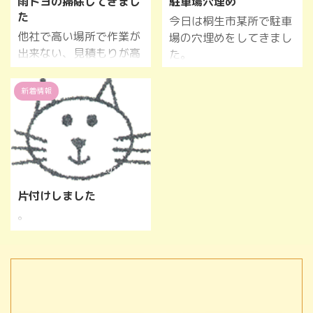
雨トヨの掃除してきまし
駐車場穴埋め
た
今日は桐生市某所で駐車
他社で高い場所で作業が
場の穴埋めをしてきまし
出来ない、見積もりが高
た。
い。そんなときには格安
で価格でお仕事お受けし
新着情報
ますのでお気軽に連絡く
ださい。
2016/12/4
片付けしました
。