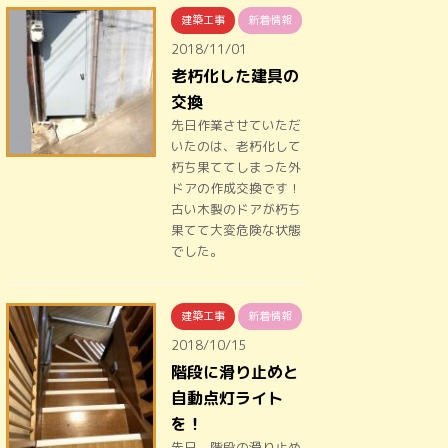
建築工事
新着情報
2018/11/01
老朽化した建具の
交換
先日作業させていただ
いたのは、老朽化して
朽ち果ててしまった外
ドアの作成交換です！
古い木製のドアが朽ち
果てて大変危険な状態
でした。
建築工事
新着情報
2018/10/15
階段に滑り止めと
自動点灯ライト
を！
先日、階段の滑り止め