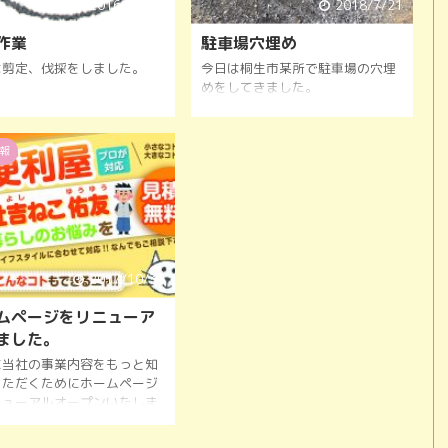
2016/11/30
2018/7/21
作業
駐車場穴埋め
は剪定、伐採をしました。
今日は桐生市某所で駐車場の穴埋
めをしてきました。
報
2017/10/31
ムページをリニューア
ました。
に当社の事業内容をもっと知
いただくためにホームページ
ニューアルオープンいたしま
。 便利屋さんですから、お客
便利に使っていただきたいの