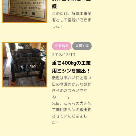
録
このたび、解体工事業
者として登録ができま
した！
新着情報
重量工事
2018/12/19
重さ400kgの工業
用ミシンを搬出！
最近は暖かい日と寒い
日の寒暖差があり朝起
きるのがつらいです
ね・・・。
先日、こちらの大きな
工業用ミシンの搬出を
させていただきまし
た！