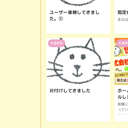
2016/12/16
ユーザー車検してきまし
剪定
た。①
本日
新着情報
新着情
2017/1/15
片付けしてきました
ホー
ルし
皆様
って
をリ
した
様に