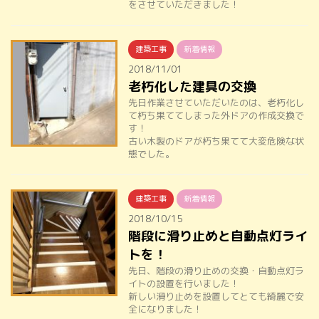
をさせていただきました！
建築工事
新着情報
2018/11/01
老朽化した建具の交換
先日作業させていただいたのは、老朽化し
て朽ち果ててしまった外ドアの作成交換で
す！
古い木製のドアが朽ち果てて大変危険な状
態でした。
建築工事
新着情報
2018/10/15
階段に滑り止めと自動点灯ライ
トを！
先日、階段の滑り止めの交換・自動点灯ラ
イトの設置を行いました！
新しい滑り止めを設置してとても綺麗で安
全になりました！