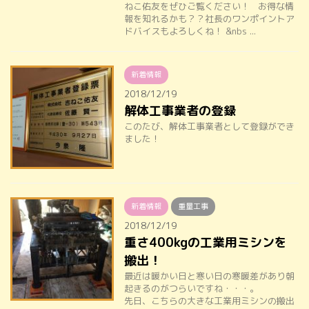
ねこ佑友をぜひご覧ください！ お得な情
報を知れるかも？？社長のワンポイントア
ドバイスもよろしくね！ &nbs ...
新着情報
2018/12/19
解体工事業者の登録
このたび、解体工事業者として登録ができ
ました！
新着情報
重量工事
2018/12/19
重さ400kgの工業用ミシンを
搬出！
最近は暖かい日と寒い日の寒暖差があり朝
起きるのがつらいですね・・・。
先日、こちらの大きな工業用ミシンの搬出